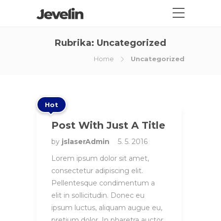
Rubrika:
Uncategorized
Home
Uncategorized
Hot
Post With Just A Title
by
jslaserAdmin
5. 5. 2016
Lorem ipsum dolor sit amet,
consectetur adipiscing elit.
Pellentesque condimentum a
elit in sollicitudin. Donec eu
ipsum luctus, aliquam augue eu,
pretium dolor. In pharetra auctor