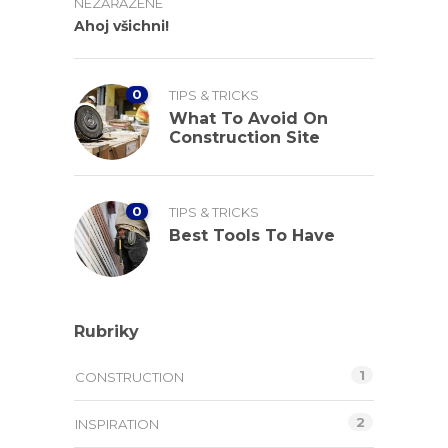
NEZAŘAZENÉ
Ahoj všichni!
0
TIPS & TRICKS
What To Avoid On
Construction Site
0
TIPS & TRICKS
Best Tools To Have
Rubriky
1
CONSTRUCTION
2
INSPIRATION